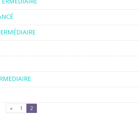
NTERMÉDIAIRE
ANCÉ
TERMÉDIAIRE
RMEDIAIRE
Précédent
(actuel)
«
1
2