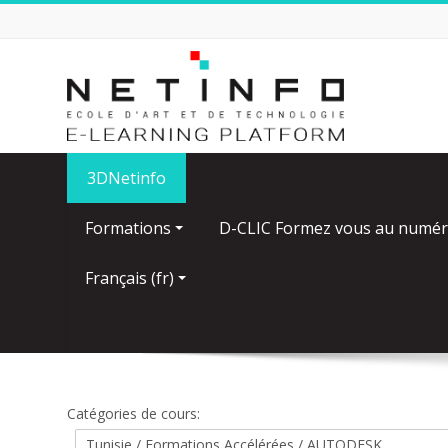
Passer
au
contenu
principal
3DNetinfo
Formations
D-CLIC Formez vous au numér
Français ‎(fr)‎
Catégories de cours: