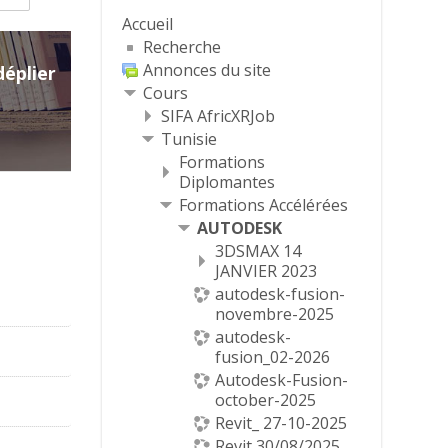
Accueil
Recherche
Annonces du site
déplier
Cours
SIFA AfricXRJob
Tunisie
Formations
Diplomantes
Formations Accélérées
AUTODESK
3DSMAX 14
JANVIER 2023
autodesk-fusion-
novembre-2025
autodesk-
fusion_02-2026
Autodesk-Fusion-
october-2025
Revit_ 27-10-2025
Revit 30/08/2025