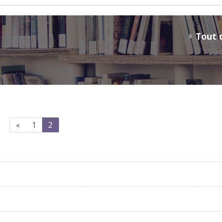
Tout 
Précédent
(actuel)
«
1
2