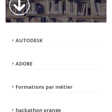
Orange 3DGAMEX
Africa Metaverse Academy
Français ‎(fr)‎
Recherche
AUTODESK
Envoy
ADOBE
Formations par métier
hackathon orange