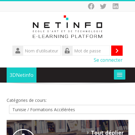
Passer
au
contenu
principal
Nom
d'utilisateur
Conne
Mot
Se connecter
de
passe
3DNetinfo
Formations
Catégories de cours:
D-CLIC Formez vous au numérique avec OIF
SIFA AfricXRJob
Tout déplier