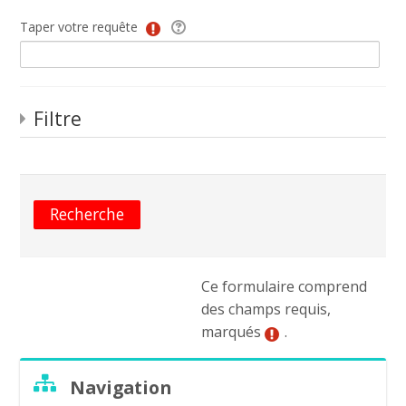
Orange 3DGAMEX
Taper votre requête
Africa Metaverse Academy
Français ‎(fr)‎
Filtre
Recherche
Envoy
Ce formulaire comprend
des champs requis,
marqués
.
Passer
Navigation
Navigation