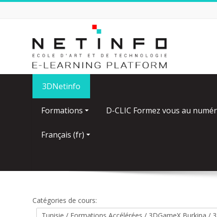
Passer
au
contenu
principal
3DNetinfo
Formations
D-CLIC Formez vous au numér
Français ‎(fr)‎
Catégories de cours: