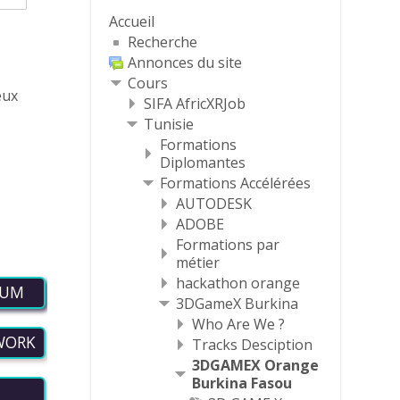
Accueil
Recherche
Annonces du site
Cours
eux
SIFA AfricXRJob
Tunisie
Formations
Diplomantes
Formations Accélérées
AUTODESK
ADOBE
Formations par
métier
hackathon orange
LUM
3DGameX Burkina
Who Are We ?
WORK
Tracks Desciption
3DGAMEX Orange
Burkina Fasou
S