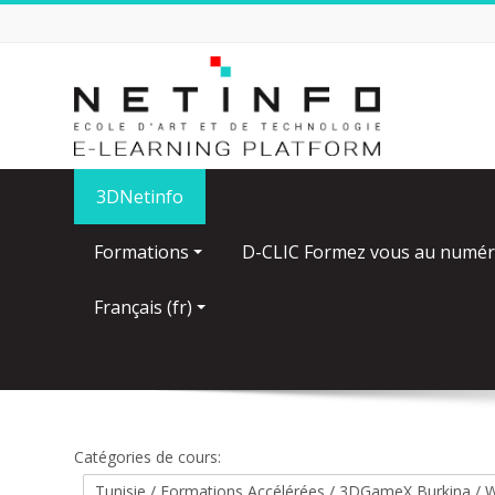
Passer
au
contenu
principal
3DNetinfo
Formations
D-CLIC Formez vous au numér
Français ‎(fr)‎
Catégories de cours: