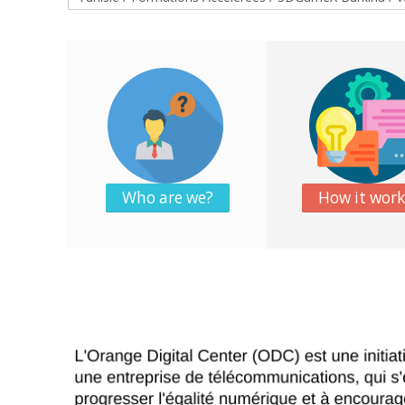
Who are we?
How it work